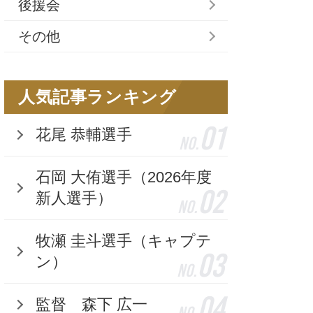
後援会
その他
人気記事ランキング
01
花尾 恭輔選手
No.
石岡 大侑選手（2026年度
02
新人選手）
No.
牧瀬 圭斗選手（キャプテ
03
ン）
No.
04
監督 森下 広一