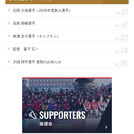
01
石岡 大侑選手（2026年度新人選手）
No.
02
花尾 恭輔選手
No.
03
牧瀬 圭斗選手（キャプテン）
No.
04
監督 森下 広一
No.
05
大礒 翔平選手 退部のお知らせ
No.