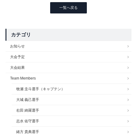
一覧へ戻る
カテゴリ
お知らせ
大会予定
大会結果
Team Members
牧瀬 圭斗選手（キャプテン）
大城 義己選手
右田 綺羅選手
志水 佑守選手
緒方 貴典選手