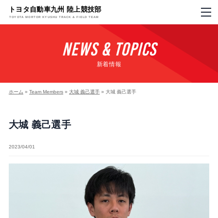
トヨタ自動車九州 陸上競技部
TOYOTA MORTOR KYUSHU TRACK & FIELD TEAM
NEWS & TOPICS
新着情報
ホーム
»
Team Members
»
大城 義己選手
»
大城 義己選手
大城 義己選手
2023/04/01