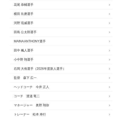
花尾 恭輔選手
横田 玖磨選手
河野 琉威選手
田島 公太郎選手
MAINA ANTHONY選手
田中 楓人選手
小中野 翔選手
石岡 大侑選手（2026年度新人選手）
監督 森下 広一
ヘッドコーチ 今井 正人
コーチ 渡邉 竜二
マネージャー 奥野 翔弥
トレーナー 松本 寿行