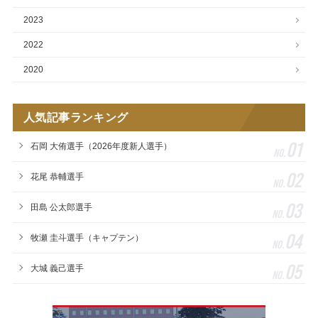
2023
2022
2020
人気記事ランキング
01
石岡 大侑選手（2026年度新人選手）
No.
02
花尾 恭輔選手
No.
03
田島 公太郎選手
No.
04
牧瀬 圭斗選手（キャプテン）
No.
05
大城 義己選手
No.