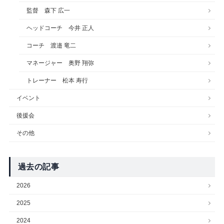
監督 森下 広一
ヘッドコーチ 今井 正人
コーチ 渡邉 竜二
マネージャー 奥野 翔弥
トレーナー 松本 寿行
イベント
後援会
その他
過去の記事
2026
2025
2024