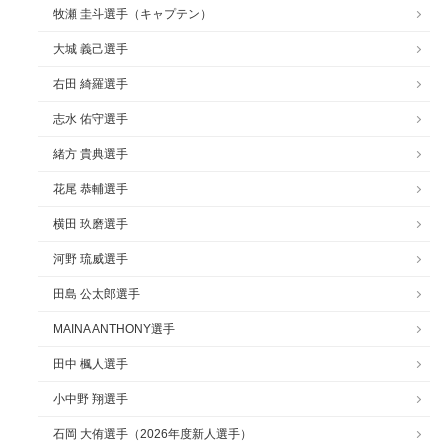
牧瀬 圭斗選手（キャプテン）
大城 義己選手
右田 綺羅選手
志水 佑守選手
緒方 貴典選手
花尾 恭輔選手
横田 玖磨選手
河野 琉威選手
田島 公太郎選手
MAINA ANTHONY選手
田中 楓人選手
小中野 翔選手
石岡 大侑選手（2026年度新人選手）