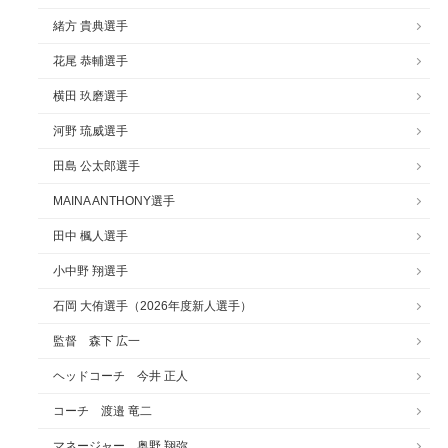
緒方 貴典選手
花尾 恭輔選手
横田 玖磨選手
河野 琉威選手
田島 公太郎選手
MAINA ANTHONY選手
田中 楓人選手
小中野 翔選手
石岡 大侑選手（2026年度新人選手）
監督 森下 広一
ヘッドコーチ 今井 正人
コーチ 渡邉 竜二
マネージャー 奥野 翔弥