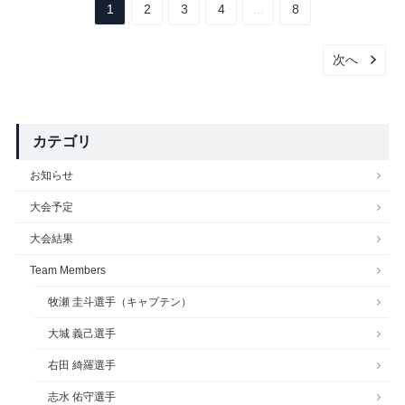
1
2
3
4
…
8
次へ
カテゴリ
お知らせ
大会予定
大会結果
Team Members
牧瀬 圭斗選手（キャプテン）
大城 義己選手
右田 綺羅選手
志水 佑守選手