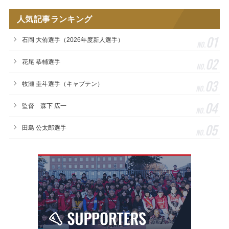
人気記事ランキング
01
石岡 大侑選手（2026年度新人選手）
No.
02
花尾 恭輔選手
No.
03
牧瀬 圭斗選手（キャプテン）
No.
04
監督 森下 広一
No.
05
田島 公太郎選手
No.