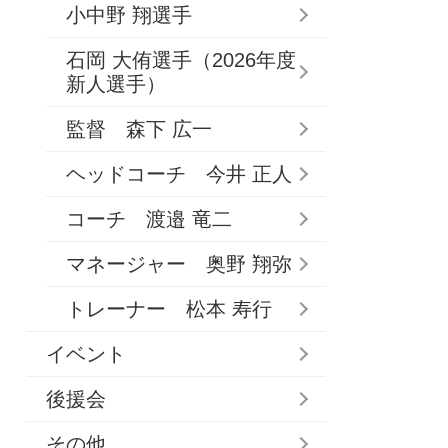
小中野 翔選手
石岡 大侑選手（2026年度
新人選手）
監督 森下 広一
ヘッドコーチ 今井 正人
コーチ 渡邉 竜二
マネージャー 奥野 翔弥
トレーナー 松本 寿行
イベント
後援会
その他