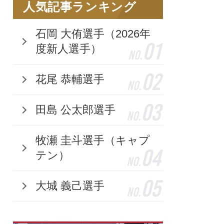
人気記事ランキング
石岡 大侑選手（2026年
01
度新人選手）
No.
02
花尾 恭輔選手
No.
03
田島 公太郎選手
No.
牧瀬 圭斗選手（キャプ
04
テン）
No.
05
大城 義己選手
No.