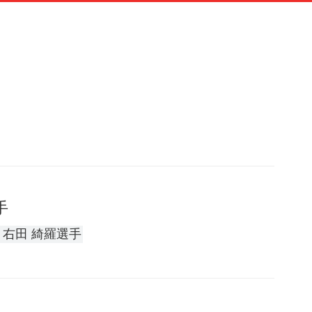
手
右田 綺羅選手