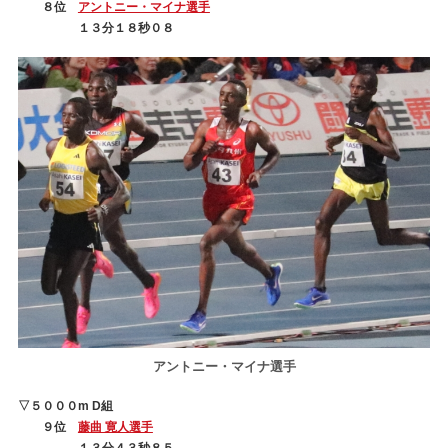
８位
アントニー・マイナ選手
１３分１８秒０８
アントニー・マイナ選手
▽５０００m D組
９位
藤曲 寛人選手
１３分４３秒８５