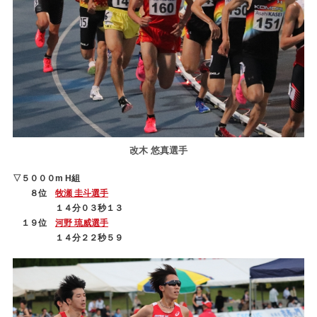
改木 悠真選手
▽５０００m H組
８位
牧瀬 圭斗選手
１４分０３秒１３
１９位
河野 琉威選手
１４分２２秒５９