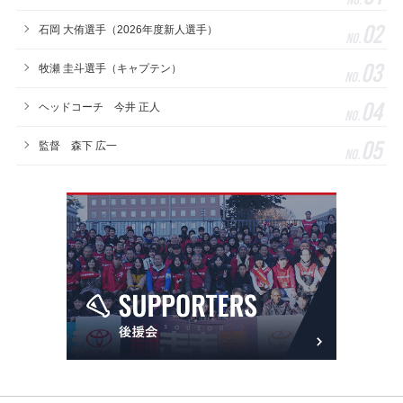
02
石岡 大侑選手（2026年度新人選手）
No.
03
牧瀬 圭斗選手（キャプテン）
No.
04
ヘッドコーチ 今井 正人
No.
05
監督 森下 広一
No.