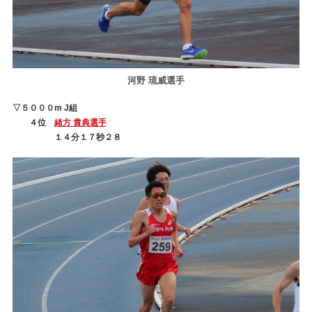
河野 琉威選手
▽５０００m J組
４位
緒方 貴典選手
１４分１７秒２８