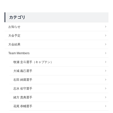
カテゴリ
お知らせ
大会予定
大会結果
Team Members
牧瀬 圭斗選手（キャプテン）
大城 義己選手
右田 綺羅選手
志水 佑守選手
緒方 貴典選手
花尾 恭輔選手