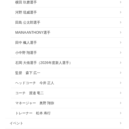
横田 玖磨選手
河野 琉威選手
田島 公太郎選手
MAINA ANTHONY選手
田中 楓人選手
小中野 翔選手
石岡 大侑選手（2026年度新人選手）
監督 森下 広一
ヘッドコーチ 今井 正人
コーチ 渡邉 竜二
マネージャー 奥野 翔弥
トレーナー 松本 寿行
イベント