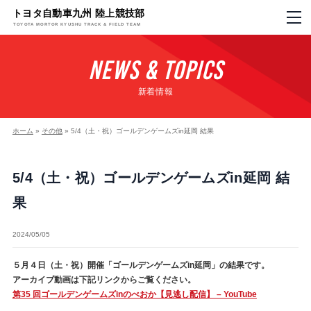
トヨタ自動車九州 陸上競技部
TOYOTA MORTOR KYUSHU TRACK & FIELD TEAM
NEWS & TOPICS
新着情報
ホーム
»
その他
»
5/4（土・祝）ゴールデンゲームズin延岡 結果
5/4（土・祝）ゴールデンゲームズin延岡 結
果
2024/05/05
５月４日（土・祝）開催「ゴールデンゲームズin延岡」の結果です。
アーカイブ動画は下記リンクからご覧ください。
第35 回ゴールデンゲームズinのべおか【見逃し配信】 – YouTube