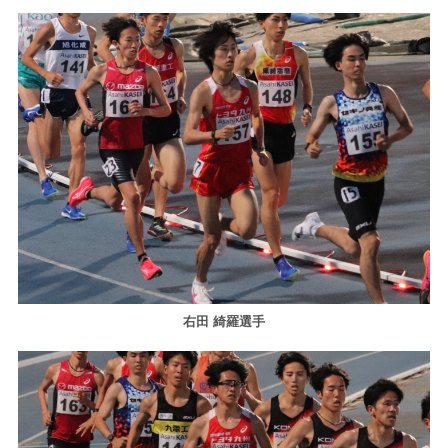
右田 綺羅選手