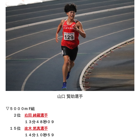
山口 賢助選手
▽５０００m F組
２位
右田 綺羅選手
１３分４８秒０９
１５位
改木 悠真選手
１４分１０秒５９