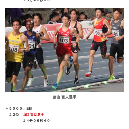
藤曲 寛人選手
▽５０００m E組
２２位
山口 賢助選手
１４分０６秒４０