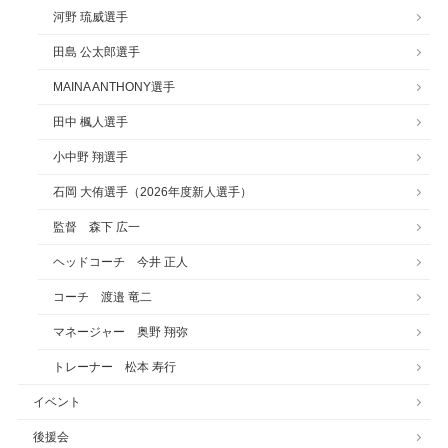
河野 琉威選手
田島 公太郎選手
MAINA ANTHONY選手
田中 楓人選手
小中野 翔選手
石岡 大侑選手（2026年度新人選手）
監督 森下 広一
ヘッドコーチ 今井 正人
コーチ 渡邉 竜二
マネージャー 奥野 翔弥
トレーナー 松本 寿行
イベント
後援会