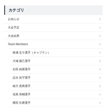
カテゴリ
お知らせ
大会予定
大会結果
Team Members
牧瀬 圭斗選手（キャプテン）
大城 義己選手
右田 綺羅選手
志水 佑守選手
緒方 貴典選手
花尾 恭輔選手
横田 玖磨選手