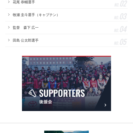
02
花尾 恭輔選手
No.
03
牧瀬 圭斗選手（キャプテン）
No.
04
監督 森下 広一
No.
05
田島 公太郎選手
No.