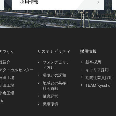
採用情報
マづくり
サステナビリティ
採用情報
程紹介
サステナビリテ
新卒採用
ィ方針
テクニカルセンター
キャリア採用
環境との調和
宮田工場
期間従業員採用
地域との共存・
苅田工場
TEAM Kyushu
社会貢献
小倉工場
健康経営
&A
職場環境