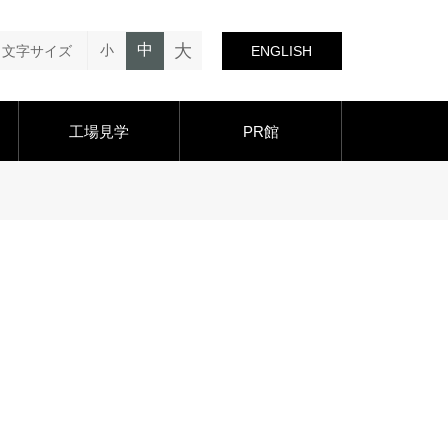
大
中
小
文字サイズ
ENGLISH
工場見学
PR館